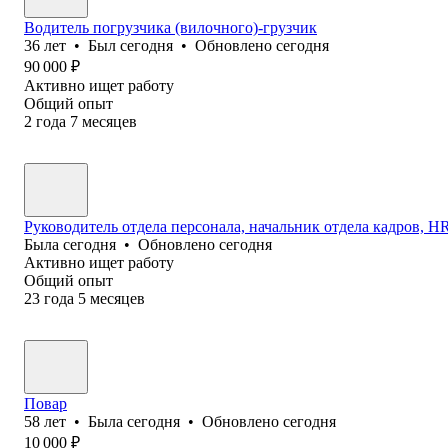
Водитель погрузчика (вилочного)-грузчик
36
лет
•
Был
сегодня
•
Обновлено
сегодня
90 000
₽
Активно ищет работу
Общий опыт
2
года
7
месяцев
Руководитель отдела персонала, начальник отдела кадров, HR 
Была
сегодня
•
Обновлено
сегодня
Активно ищет работу
Общий опыт
23
года
5
месяцев
Повар
58
лет
•
Была
сегодня
•
Обновлено
сегодня
10 000
₽