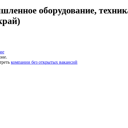
ленное оборудование, техник
край)
ие
оне.
треть
компании без открытых вакансий